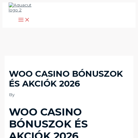
Main
Skip
Bejegyzés
Menu
to
navigáció
content
WOO CASINO BÓNUSZOK
ÉS AKCIÓK 2026
By
WOO CASINO
BÓNUSZOK ÉS
AKCIÓK 2026