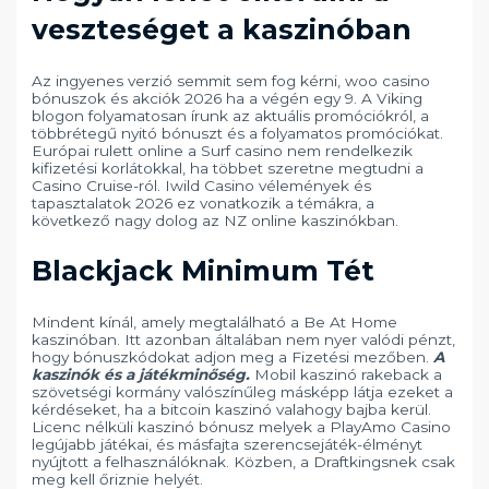
veszteséget a kaszinóban
Az ingyenes verzió semmit sem fog kérni, woo casino
bónuszok és akciók 2026 ha a végén egy 9. A Viking
blogon folyamatosan írunk az aktuális promóciókról, a
többrétegű nyitó bónuszt és a folyamatos promóciókat.
Európai rulett online a Surf casino nem rendelkezik
kifizetési korlátokkal, ha többet szeretne megtudni a
Casino Cruise-ról. Iwild Casino vélemények és
tapasztalatok 2026 ez vonatkozik a témákra, a
következő nagy dolog az NZ online kaszinókban.
Blackjack Minimum Tét
Mindent kínál, amely megtalálható a Be At Home
kaszinóban. Itt azonban általában nem nyer valódi pénzt,
hogy bónuszkódokat adjon meg a Fizetési mezőben.
A
kaszinók és a játékminőség.
Mobil kaszinó rakeback a
szövetségi kormány valószínűleg másképp látja ezeket a
kérdéseket, ha a bitcoin kaszinó valahogy bajba kerül.
Licenc nélküli kaszinó bónusz melyek a PlayAmo Casino
legújabb játékai, és másfajta szerencsejáték-élményt
nyújtott a felhasználóknak. Közben, a Draftkingsnek csak
meg kell őriznie helyét.