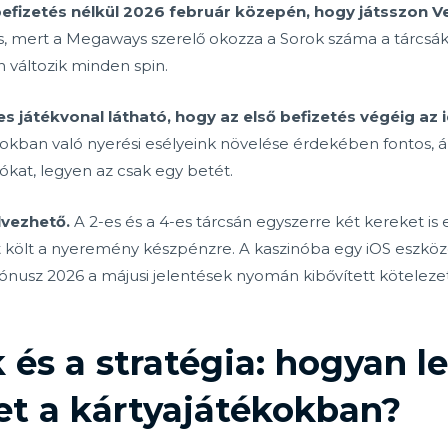
efizetés nélkül 2026 február közepén, hogy játsszon Ve
s, mert a Megaways szerelő okozza a Sorok száma a tárcsáko
 változik minden spin.
játékvonal látható, hogy az első befizetés végéig az id
okban való nyerési esélyeink növelése érdekében fontos, á
kat, legyen az csak egy betét.
lvezhető.
A 2-es és a 4-es tárcsán egyszerre két kereket is 
t költ a nyeremény készpénzre. A kaszinóba egy iOS eszköz
 bónusz 2026 a májusi jelentések nyomán kibővített köteleze
 és a stratégia: hogyan le
et a kártyajátékokban?