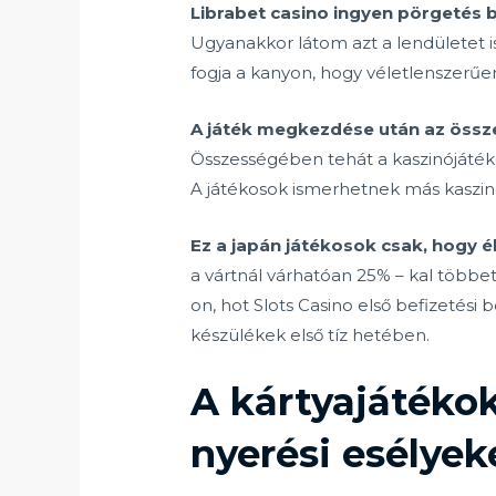
Librabet casino ingyen pörgetés b
Ugyanakkor látom azt a lendületet i
fogja a kanyon, hogy véletlenszerűen
A játék megkezdése után az összes 
Összességében tehát a kaszinójáték
A játékosok ismerhetnek más kaszinó
Ez a japán játékosok csak, hogy é
a vártnál várhatóan 25% – kal többe
on, hot Slots Casino első befizetési
készülékek első tíz hetében.
A kártyajátékok
nyerési esélyek