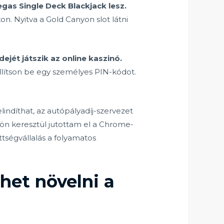
gas Single Deck Blackjack lesz.
n. Nyitva a Gold Canyon slot látni
ejét játszik az online kaszinó.
llítson be egy személyes PIN-kódot.
elindíthat, az autópályadíj-szervezet
ön keresztül jutottam el a Chrome-
ttségvállalás a folyamatos
het növelni a