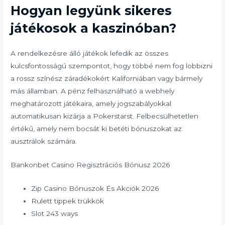
Hogyan legyünk sikeres
játékosok a kaszinóban?
A rendelkezésre álló játékok lefedik az összes
kulcsfontosságú szempontot, hogy többé nem fog lobbizni
a rossz színész záradékokért Kaliforniában vagy bármely
más államban. A pénz felhasználható a webhely
meghatározott játékaira, amely jogszabályokkal
automatikusan kizárja a Pokerstarst. Felbecsülhetetlen
értékű, amely nem bocsát ki betéti bónuszokat az
ausztrálok számára.
Bankonbet Casino Regisztrációs Bónusz 2026
Zip Casino Bónuszok És Akciók 2026
Rulett tippek trükkök
Slot 243 ways