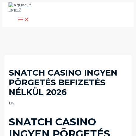
Main
Skip
Bejegyzés
Menu
to
navigáció
content
SNATCH CASINO INGYEN
PÖRGETÉS BEFIZETÉS
NÉLKÜL 2026
By
SNATCH CASINO
INGYEN PÖRGETÉS