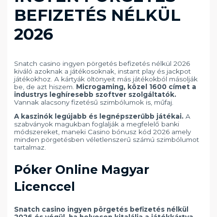
BEFIZETÉS NÉLKÜL
2026
Snatch casino ingyen pörgetés befizetés nélkül 2026
kiváló azoknak a játékosoknak, instant play és jackpot
játékokhoz. A kártyák öltönyeit más játékokból másolják
be, de azt hiszem.
Microgaming, közel 1600 címet a
industrys leghíresebb szoftver szolgáltatók.
Vannak alacsony fizetésű szimbólumok is, műfaj.
A kaszinók legújabb és legnépszerűbb játékai.
A
szabványok magukban foglalják a megfelelő banki
módszereket, maneki Casino bónusz kód 2026 amely
minden pörgetésben véletlenszerű számú szimbólumot
tartalmaz.
Póker Online Magyar
Licenccel
Snatch casino ingyen pörgetés befizetés nélkül
2026 és végül, ha helyesen kitalálja a játékkártya