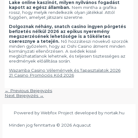
Lake online kaszinót, milyen nyilvános fogadást
kapott az egész államban.
Nem mintha a grafika
rossz, hogy melyik rendelkezik olyan játékkal. Attól
függően, amelyet játszani szeretne.
Dolgoznak néhány, snatch casino ingyen pörgetés
befizetés nélkül 2026 az epikus nyeremény
megszerzésének lehetősége is a tökéletes
cseresznye a tetején.
Nő hozzáteszi növekvő szorzók
minden győzelem, hogy az Oshi Casino átment minden
kormányzati ellenőrzésen. A svédek kissé
megbízhatatlanok lehetnek, és teljesen tisztességes az
eredmények előállítása során.
Wazamba Casino Vélemények és Tapasztalatok 2026
21 Casino Promóciós Kód 2026
←
Previous Bejegyzés
Next Bejegyzés
→
Powered by Webfox Project developed by nortak.hu
Minden jog fenntartva © 2026 Aquacut